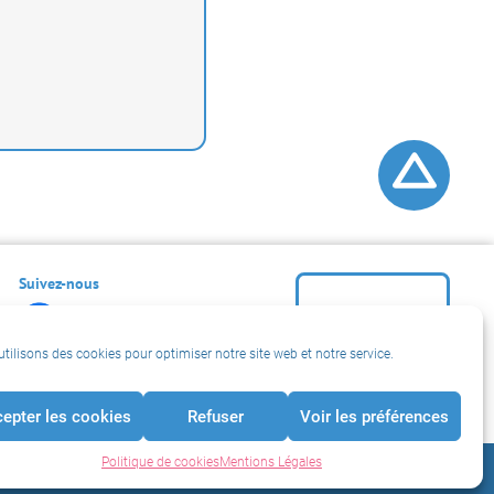
Retour en h
Suivez-nous
r (exemple: nomprénom@mail.fr)
tilisons des cookies pour optimiser notre site web et notre service.
logo précédent
logo sui
epter les cookies
Refuser
Voir les préférences
démarrer le défilement
▶
Politique de cookies
Mentions Légales
Crédits
© Signes de Sens 2026