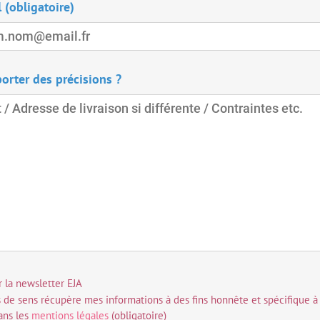
Exemple : prenom.nom@email.fr
l
(obligatoire)
orter des précisions ?
r la newsletter EJA
 de sens récupère mes informations à des fins honnête et spécifique à l
dans les
mentions légales
(obligatoire)